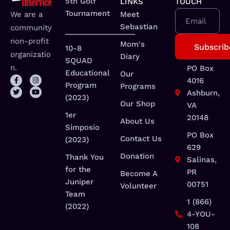
5th Golf
LINKS
TOUCH
Tournament
We are a
Meet
Email
Sebastian
community
_________________
non-profit
Mom's
10-8
organizatio
Diary
SQUAD
n.
PO Box
Educational
Our
4016
Program
Programs
Ashburn,
(2023)
Our Shop
VA
1er
20148
About Us
Simposio
PO Box
Contact Us
(2023)
629
Donation
Thank You
Salinas,
for the
PR
Become A
Juniper
00751
Volunteer
Team
1 (866)
(2022)
4-YOU-
108