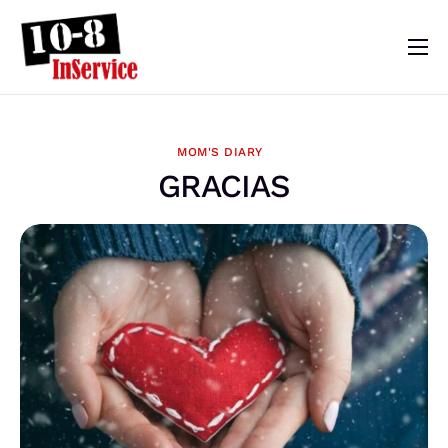
10-8 InService
Events & Resources
MOM'S DIARY
Meet Sebastian
GRACIAS
Mom’s Diary
Shop