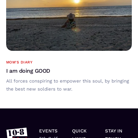
MOM'S DIARY
I am doing GOOD
All forces conspiring to empower this soul, by bringing
the best new soldiers to war.
EVENTS
QUICK
STAY IN