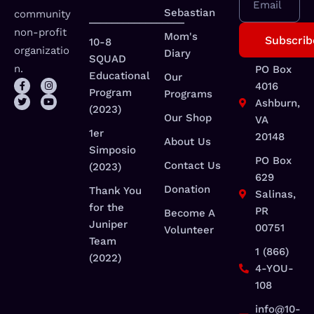
Email
Sebastian
community
_________________
non-profit
Mom's
10-8
organizatio
Diary
SQUAD
n.
PO Box
Educational
Our
4016
Program
Programs
Ashburn,
(2023)
Our Shop
VA
1er
20148
About Us
Simposio
PO Box
Contact Us
(2023)
629
Donation
Thank You
Salinas,
for the
PR
Become A
Juniper
00751
Volunteer
Team
1 (866)
(2022)
4-YOU-
108
info@10-