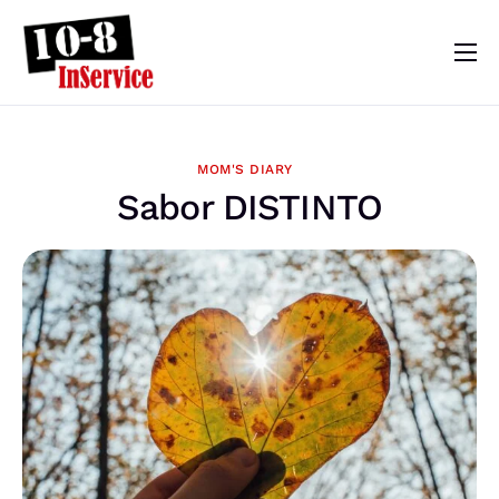
10-8 InService
Events & Resources
MOM'S DIARY
Meet Sebastian
Sabor DISTINTO
Mom’s Diary
Shop