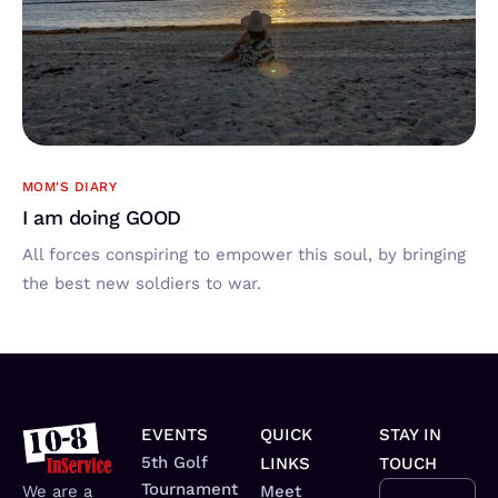
MOM'S DIARY
I am doing GOOD
All forces conspiring to empower this soul, by bringing
the best new soldiers to war.
EVENTS
QUICK
STAY IN
5th Golf
LINKS
TOUCH
Tournament
We are a
Meet