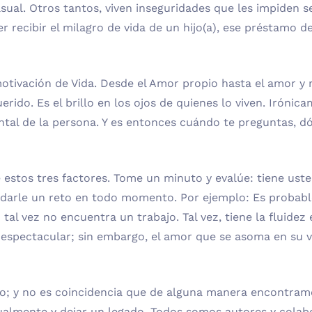
sual. Otros tantos, viven inseguridades que les impiden 
r recibir el milagro de vida de un hijo(a), ese préstamo d
otivación de Vida. Desde el Amor propio hasta el amor y 
uerido. Es el brillo en los ojos de quienes lo viven. Irón
ntal de la persona. Y es entonces cuándo te preguntas, dón
estos tres factores. Tome un minuto y evalúe: tiene u
ndarle un reto en todo momento. Por ejemplo: Es probabl
o tal vez no encuentra un trabajo. Tal vez, tiene la fluid
spectacular; sin embargo, el amor que se asoma en su vi
; y no es coincidencia que de alguna manera encontramos 
tualmente y dejar un legado. Todos somos autores y cola