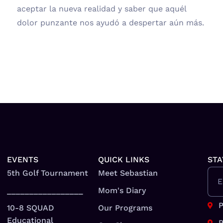
aceptar la nueva realidad y saber que aquél
dolor punzante nos ayudó a despertar aún más.
EVENTS
QUICK LINKS
STA
5th Golf Tournament
Meet Sebastian
E
_________________
Mom's Diary
P
10-8 SQUAD
Our Programs
Educational
P