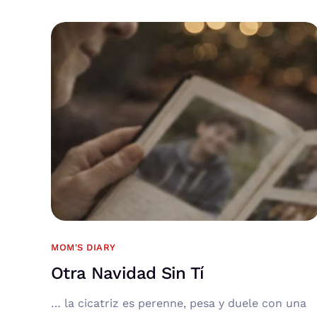
MOM'S DIARY
Otra Navidad Sin Tí
… la cicatriz es perenne, pesa y duele con una