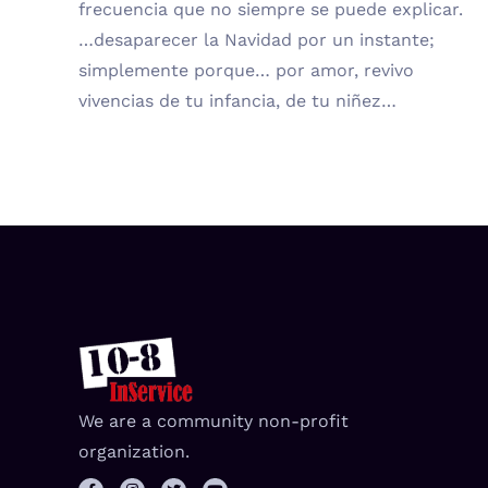
frecuencia que no siempre se puede explicar.
…desaparecer la Navidad por un instante;
simplemente porque… por amor, revivo
vivencias de tu infancia, de tu niñez…
We are a community non-profit
organization.