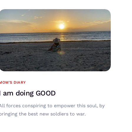
MOM'S DIARY
I am doing GOOD
All forces conspiring to empower this soul, by
bringing the best new soldiers to war.