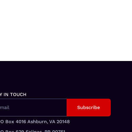
Y IN TOUCH
mail
O Box 4016 Ashburn, VA 20148
O Box 629 Salinas, PR 00751