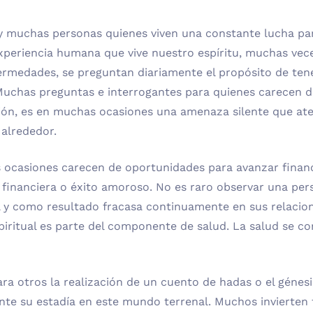
ay muchas personas quienes viven una constante lucha pa
experiencia humana que vive nuestro espíritu, muchas vec
fermedades, se preguntan diariamente el propósito de te
 Muchas preguntas e interrogantes para quienes carecen d
ión, es en muchas ocasiones una amenaza silente que at
alrededor.
s ocasiones carecen de oportunidades para avanzar finan
 financiera o éxito amoroso. No es raro observar una per
l y como resultado fracasa continuamente en sus relacio
spiritual es parte del componente de salud. La salud se con
a otros la realización de un cuento de hadas o el génesi
te su estadía en este mundo terrenal. Muchos invierten t