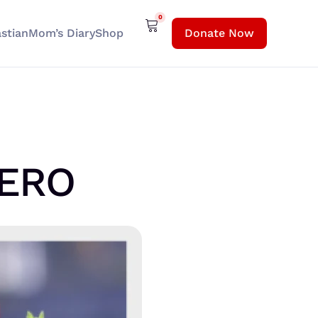
0
stian
Mom’s Diary
Shop
Donate Now
NERO