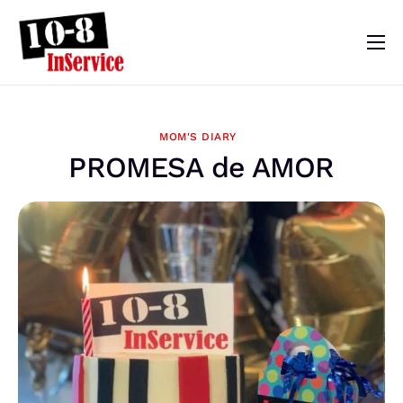
10-8 InService
Events & Resources
MOM'S DIARY
Meet Sebastian
PROMESA de AMOR
Mom’s Diary
Shop