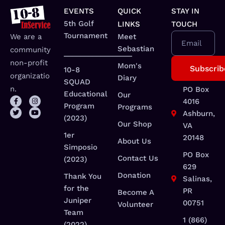
EVENTS
QUICK
STAY IN
5th Golf
LINKS
TOUCH
Tournament
We are a
Meet
Email
Sebastian
community
_________________
non-profit
Mom's
10-8
organizatio
Diary
SQUAD
n.
PO Box
Educational
Our
4016
Program
Programs
Ashburn,
(2023)
Our Shop
VA
1er
20148
About Us
Simposio
PO Box
Contact Us
(2023)
629
Donation
Thank You
Salinas,
for the
PR
Become A
Juniper
00751
Volunteer
Team
1 (866)
(2022)